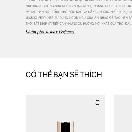
mùi hương giống như những nhạc sĩ nhẹ nhàng di chuyển ngón t
để tạo nên một tổng phổ độc đáo và đầy cảm xúc. hiểu rõ sự gắn 
Pr
jusbox perfumes sử dụng ngôn ngữ của âm nhạc để tạo nên bả
thời bắt nhịp và tiếp cận những xu hướng mới nhất của thời đại.
Khám phá Jusbox Perfumes
CÓ THỂ BẠN SẼ THÍCH