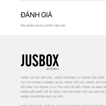
ĐÁNH GIÁ
Sản phẩm chưa có bình luận nào
thành lập vào năm 2016, jusbox perfumes là thương hiệu nước
tạo của chiara & andrea valdo. trong thế giới jusbox, mọi th
mỗi sáng tạo hương là sự tôn vinh các biểu tượng âm nhạc đã 
hưởng đến nhiều thế hệ, đồng thời vinh danh thể loại nhạc đã 
những con đường sáng tạo mới. 

không phải ngẫu nhiên mà âm nhạc và hương thơm chia sẻ một ng