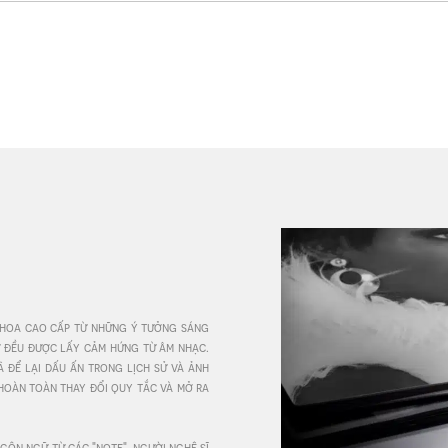
 hoa cao cấp từ những ý tưởng sáng 
ứ đều được lấy cảm hứng từ âm nhạc. 
để lại dấu ấn trong lịch sử và ảnh 
hoàn toàn thay đổi quy tắc và mở ra 
ôn ngữ từ các "note". người nghệ sĩ 