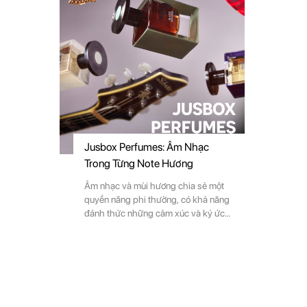
Jusbox Perfumes: Âm Nhạc
Trong Từng Note Hương
Âm nhạc và mùi hương chia sẻ một
quyền năng phi thường, có khả năng
đánh thức những cảm xúc và ký ức
tiềm ẩn. Giống như note nhạc trong
một bản tình ca, từng giọt hương có
thể biến những kỷ niệm ẩn sau lớp
màn thời gian thành hiện thực ngập
tràn trong tâm trí.