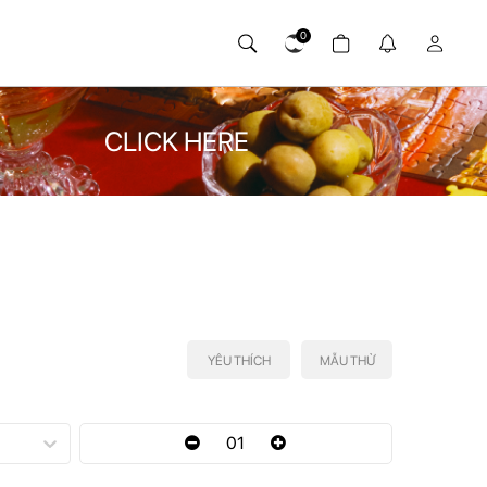
0
CLICK HERE
YÊU THÍCH
MẪU THỬ
01