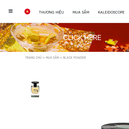
thương hiệu
mua sắm
kaleidoscope
CLICK HERE
>
>
trang chủ
mua sắm
black powder