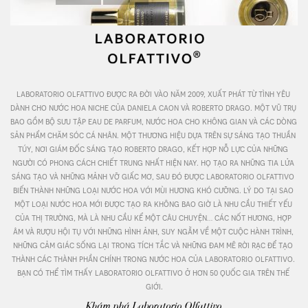
laboratorio olfattivo được ra đời vào năm 2009, xuất phát từ tình yêu 
dành cho nước hoa niche của daniela caon và roberto drago. một vũ trụ 
bao gồm bộ sưu tập eau de parfum, nước hoa cho không gian và các dòng 
sản phẩm chăm sóc cá nhân. một thương hiệu dựa trên sự sáng tạo thuần 
túy, nơi giám đốc sáng tạo roberto drago, kết hợp nỗ lực của những 
người có phong cách chiết trung nhất hiện nay. họ tạo ra những tia lửa 
sáng tạo và những mảnh vỡ giấc mơ, sau đó được laboratorio olfattivo 
biến thành những loại nước hoa với mùi hương khó cưỡng. lý do tại sao 
một loại nước hoa mới được tạo ra không bao giờ là nhu cầu thiết yếu 
của thị trường, mà là nhu cầu kể một câu chuyện… các nốt hương, hợp 
âm và rượu hội tụ với những hình ảnh, suy ngẫm về một cuộc hành trình, 
những cảm giác sống lại trong tích tắc và những đam mê rời rạc để tạo 
thành các thành phần chính trong nước hoa của laboratorio olfattivo. 
bạn có thể tìm thấy laboratorio olfattivo ở hơn 50 quốc gia trên thế 
giới.
Khám phá Laboratorio Olfattivo