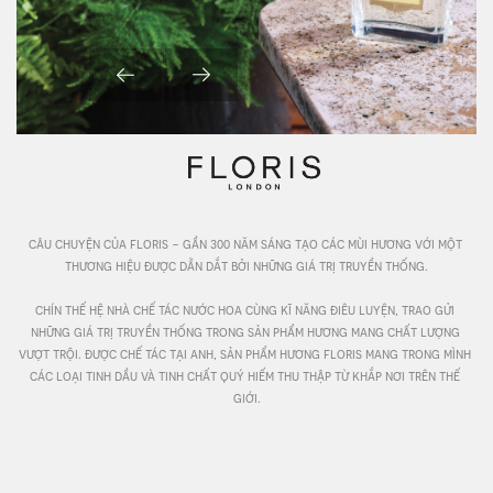
câu chuyện của floris - gần 300 năm sáng tạo các mùi hương với một 
thương hiệu được dẫn dắt bởi những giá trị truyền thống.

chín thế hệ nhà chế tác nước hoa cùng kĩ năng điêu luyện, trao gửi 
những giá trị truyền thống trong sản phẩm hương mang chất lượng 
vượt trội. được chế tác tại anh, sản phẩm hương floris mang trong mình 
các loại tinh dầu và tinh chất quý hiếm thu thập từ khắp nơi trên thế 
giới.