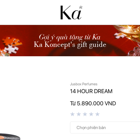
Gợi ý quà tặng từ Ka
Ka Koncept's gift guide
Jusbox Perfumes
14 HOUR DREAM
Từ 5.890.000 VND
Chọn phiên bản