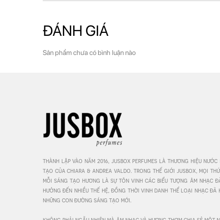
ĐÁNH GIÁ
Sản phẩm chưa có bình luận nào
thành lập vào năm 2016, jusbox perfumes là thương hiệu nước
tạo của chiara & andrea valdo. trong thế giới jusbox, mọi th
mỗi sáng tạo hương là sự tôn vinh các biểu tượng âm nhạc đã 
hưởng đến nhiều thế hệ, đồng thời vinh danh thể loại nhạc đã 
những con đường sáng tạo mới. 

không phải ngẫu nhiên mà âm nhạc và hương thơm chia sẻ một ng