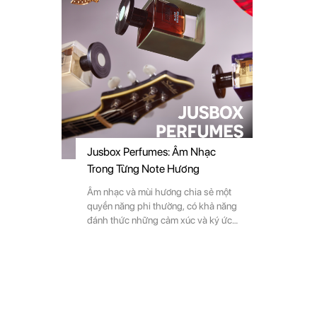
Jusbox Perfumes: Âm Nhạc
Trong Từng Note Hương
Âm nhạc và mùi hương chia sẻ một
quyền năng phi thường, có khả năng
đánh thức những cảm xúc và ký ức
tiềm ẩn. Giống như note nhạc trong
một bản tình ca, từng giọt hương có
thể biến những kỷ niệm ẩn sau lớp
màn thời gian thành hiện thực ngập
tràn trong tâm trí.