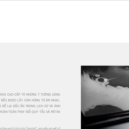
 hoa cao cấp từ những ý tưởng sáng 
ứ đều được lấy cảm hứng từ âm nhạc. 
để lại dấu ấn trong lịch sử và ảnh 
hoàn toàn thay đổi quy tắc và mở ra 
ôn ngữ từ các "note". người nghệ sĩ 