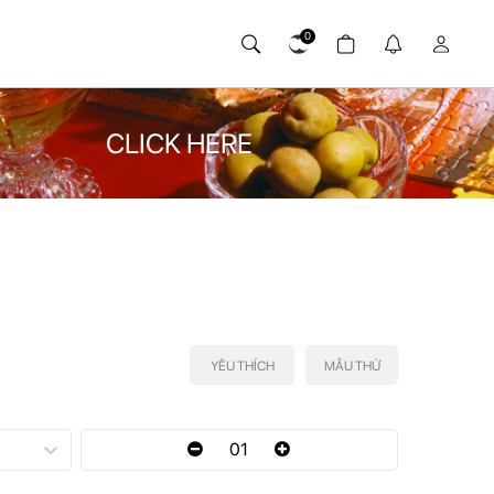
0
CLICK HERE
YÊU THÍCH
MẪU THỬ
01