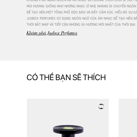
mùi hương giống như những nhạc sĩ nhẹ nhàng di chuyển ngón t
để tạo nên một tổng phổ độc đáo và đầy cảm xúc. hiểu rõ sự gắn 
Pr
jusbox perfumes sử dụng ngôn ngữ của âm nhạc để tạo nên bả
thời bắt nhịp và tiếp cận những xu hướng mới nhất của thời đại.
Khám phá Jusbox Perfumes
CÓ THỂ BẠN SẼ THÍCH