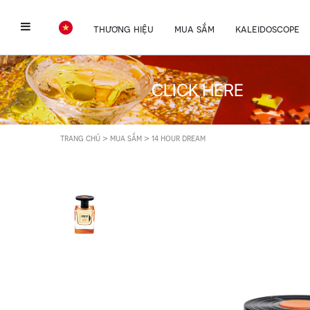
thương hiệu
mua sắm
kaleidoscope
CLICK HERE
>
>
trang chủ
mua sắm
14 hour dream