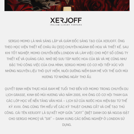
sergio momo là nhà sáng lập và giám đốc sáng tạo của xerjoff. ông 
theo học viện thiết kế châu âu (ied) chuyên ngành đồ hoạ và thiết kế. sau 
khi tốt nghiệp, momo chuyển đến london và làm việc cho một số công ty 
thiết kế và quảng cáo. nhờ bộ sưu tập nước hoa của bà và mẹ cũng như 
đặc thù công việc của cha mình, sergio momo có cơ hội tiếp xúc với 
những nguyên liệu thô quý hiếm, nuôi dưỡng niềm đam mê với thế giới mùi 
hương từ những ngày thơ ấu. 

quyết định hiện thực hoá đam mê tuổi thơ đến với momo trong chuyến du 
lịch grasse, kinh đô mùi hương vào năm 2005, khi ông có cơ hội tham gia 
các lớp học về nền tảng văn hoá - lịch sử của nước hoa hiện đại từ thế 
kỷ xviii. ông cũng tìm hiểu về các kỹ thuật chưng cất và chế tạo thủ 
công. cái tên xerjoff là sự kết hợp giữa “joff” (biệt danh do bà ngoại đặt 
cho sergio momo) và “sir” - danh xưng các đồng nghiệp ở london sử 
dụng.
