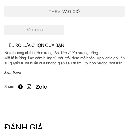
THÊM VÀO GIỎ
YÊU THÍCH
HIỂU RÕ LỰA CHỌN CỦA BẠN
Note hương chính
Mô tả hương
: Lấy cảm hứng từ bầu trời đêm mê hoặc, Apollonia gợi lên
sự quyến rũ và bí ẩn của không gian sâu thẳm. Với hợp hương hoa trắng
tinh tế, Apollonia đưa ta đến với những xúc cảm đặc biệt bằng vẻ thanh
Xem thêm
lịch của bơ diên vĩ, quyện cùng xạ hương trắng cổ điển, quẩn quanh mãi
Xuất xứ
: Ý
Share
ĐÁNH GIÁ