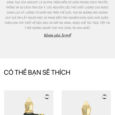
sáng tạo của xerjoff là sự pha trộn hiếm có giữa phong cách truyền 
thống và sự cách tân của ý. các nguyên liệu thô chất lượng cao được 
chọn lọc kỹ lưỡng từ khắp nơi trên thế giới, tạo ra những mùi hương 
quý giá ôm lấy nguời mặc và mang đến trải nghiệm khứu giác khó quên. 
thân chai với thiết kế độc đáo và nắp mạ vàng, được chế tác trực tiếp tại 
ý bởi những người thợ thủ công tài hoa nhất.
Khám phá Xerjoff
CÓ THỂ BẠN SẼ THÍCH