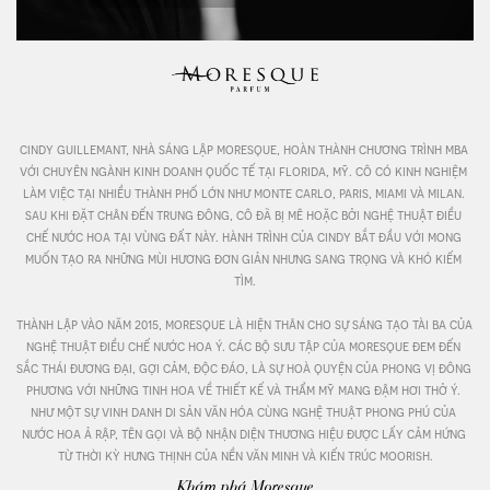
cindy guillemant, nhà sáng lập moresque, hoàn thành chương trình mba 
với chuyên ngành kinh doanh quốc tế tại florida, mỹ. cô có kinh nghiệm 
làm việc tại nhiều thành phố lớn như monte carlo, paris, miami và milan. 
sau khi đặt chân đến trung đông, cô đã bị mê hoặc bởi nghệ thuật điều 
chế nước hoa tại vùng đất này. hành trình của cindy bắt đầu với mong 
muốn tạo ra những mùi hương đơn giản nhưng sang trọng và khó kiếm 
tìm.

thành lập vào năm 2015, moresque là hiện thân cho sự sáng tạo tài ba của 
nghệ thuật điều chế nước hoa ý. các bộ sưu tập của moresque đem đến 
sắc thái đương đại, gợi cảm, độc đáo, là sự hoà quyện của phong vị đông 
phương với những tinh hoa về thiết kế và thẩm mỹ mang đậm hơi thở ý. 
như một sự vinh danh di sản văn hóa cùng nghệ thuật phong phú của 
nước hoa ả rập, tên gọi và bộ nhận diện thương hiệu được lấy cảm hứng 
từ thời kỳ hưng thịnh của nền văn minh và kiến trúc moorish.
Khám phá Moresque