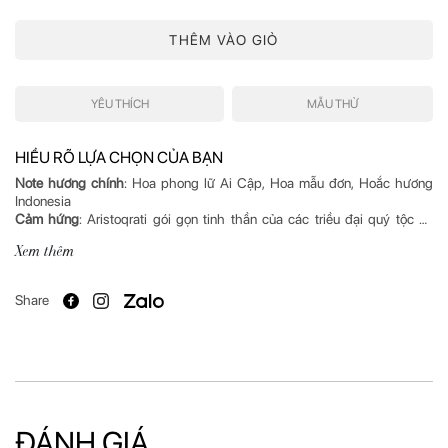
THÊM VÀO GIỎ
YÊU THÍCH
MẪU THỬ
HIỂU RÕ LỰA CHỌN CỦA BẠN
Note hương chính
: Hoa phong lữ Ai Cập, Hoa mẫu đơn, Hoắc hương
Cảm hứng
: Aristoqrati gói gọn tinh thần của các triều đại quý tộc và
hoàng gia ở Trung Đông. Một hành trình khám giá khứu giác tinh tế
Xem thêm
Mô tả hương
: Aristoqrati thuộc bộ sưu tập Art của Moresque. Aristoqrati
khơi gợi mối liên kết đặc biệt giữa nghệ thuật sáng tạo và bản sắc uy
Share
nghiêm, quý phái. Nét tương phản đầy thu hút này như được thăng hoa
nhờ note hương sinh động của cỏ hương bài Madagascar. Phong lữ Ai
Cập và nhục đậu khấu mở ra cánh cửa đến với không gian tươi mát của
tầng hương giữa. Sự hòa quyện của hoắc hương mạnh mẽ cùng vani và
amber nồng nàn giúp nâng đỡ trọn vẹn những phong vị tinh tuý nhất,
thổi bùng mọi cảm xúc của người thưởng.
ĐÁNH GIÁ