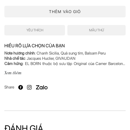
THÊM VÀO GIỎ
YÊU THÍCH
MẪU THỬ
HIỂU RÕ LỰA CHỌN CỦA BẠN
Note hương chính
Nhà chế tác
Cảm hứng
: EL BORN thuộc bộ sưu tập Original của Carner Barcelona.
Hương thơm chứa đựng hương rượu nhẹ, đương đại, đầy sức sống và
Xem thêm
Mô tả hương
: Con đường ngoằn ngoèo đầy sỏi uốn quanh những tảng
đá từ thời Trung cổ - chứng nhân lịch sử kiêu hùng của thành phố
Share
Barcelona. Hoa và cây cỏ từ góc ban công nhỏ xinh cùng với các cửa
hiệu cổ điển, tiệm bánh, hiệu sách cũ hay những quán rượu lâu đời gợi
Xuất xứ
: Tây Ban Nha
ĐÁNH GIÁ