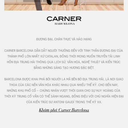
đương đại, chân thực và hảo hạng

carner barcelona dẫn dắt người thưởng đến với tinh thần đương đại của 
thành phố lớn nhất xứ catalan, đồng thời mong muốn truyền tải linh 
hồn địa trung hải thông qua lịch sử, văn hóa, nghệ thuật và kiến trúc 
bằng những sáng tạo hương đặc biệt.

barcelona được khai phá bởi người la mã bên bờ địa trung hải, là nơi giao 
thoa của các nền văn hóa khác nhau qua nhiều thế kỷ. cho đến nay, 
những khu phố cổ - chứng nhân vượt thời gian cho sự huy hoàng của 
thời kỳ trung cổ vẫn có thể sánh ngang, đồng điệu với chủ nghĩa hiện đại 
của kiến trúc sư antoni gaudí trong thế kỷ xx.
Khám phá Carner Barcelona