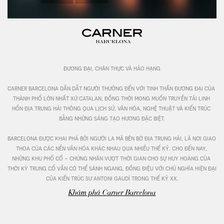
đương đại, chân thực và hảo hạng

carner barcelona dẫn dắt người thưởng đến với tinh thần đương đại của 
thành phố lớn nhất xứ catalan, đồng thời mong muốn truyền tải linh 
hồn địa trung hải thông qua lịch sử, văn hóa, nghệ thuật và kiến trúc 
bằng những sáng tạo hương đặc biệt.

barcelona được khai phá bởi người la mã bên bờ địa trung hải, là nơi giao 
thoa của các nền văn hóa khác nhau qua nhiều thế kỷ. cho đến nay, 
những khu phố cổ - chứng nhân vượt thời gian cho sự huy hoàng của 
thời kỳ trung cổ vẫn có thể sánh ngang, đồng điệu với chủ nghĩa hiện đại 
của kiến trúc sư antoni gaudí trong thế kỷ xx.
Khám phá Carner Barcelona