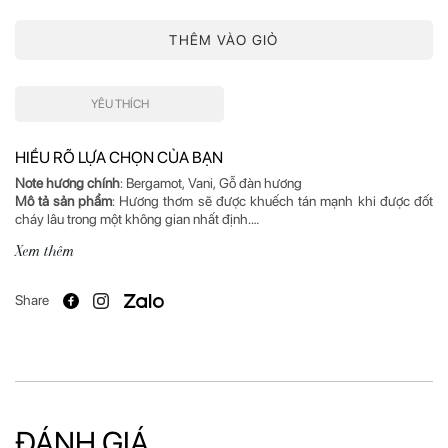
THÊM VÀO GIỎ
YÊU THÍCH
HIỂU RÕ LỰA CHỌN CỦA BẠN
Note hương chính
Mô tả sản phẩm
: Hương thơm sẽ được khuếch tán mạnh khi được đốt
Cảm hứng
: HABANA thuộc bộ sưu tập Candle của Carner Barcelona,
Xem thêm
vùng đất của những ước mơ, hy vọng về một khởi đầu mới, kỷ nguyên
của những câu chuyện thần thoại, sự hòa trộn của các nền văn hóa và
nhiều hệ tư tưởng.
Share
Xuất xứ
: Tây Ban Nha
ĐÁNH GIÁ