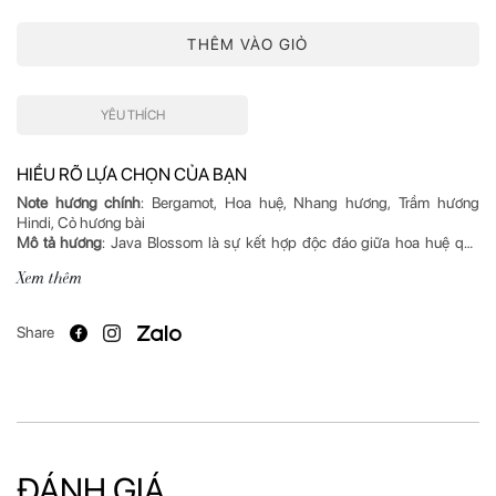
THÊM VÀO GIỎ
YÊU THÍCH
HIỂU RÕ LỰA CHỌN CỦA BẠN
Note hương chính
: Bergamot, Hoa huệ, Nhang hương, Trầm hương
Mô tả hương
: Java Blossom là sự kết hợp độc đáo giữa hoa huệ quý
phái cùng trầm hương sâu tối. Trên nền gỗ đàn hương ấm áp, Java
Xem thêm
Nhà chế tác
Xuất xứ
: Ý
Share
ĐÁNH GIÁ