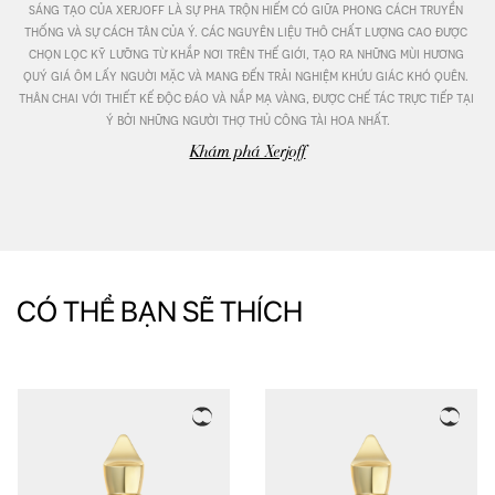
sáng tạo của xerjoff là sự pha trộn hiếm có giữa phong cách truyền 
thống và sự cách tân của ý. các nguyên liệu thô chất lượng cao được 
chọn lọc kỹ lưỡng từ khắp nơi trên thế giới, tạo ra những mùi hương 
quý giá ôm lấy nguời mặc và mang đến trải nghiệm khứu giác khó quên. 
thân chai với thiết kế độc đáo và nắp mạ vàng, được chế tác trực tiếp tại 
ý bởi những người thợ thủ công tài hoa nhất.
Khám phá Xerjoff
CÓ THỂ BẠN SẼ THÍCH