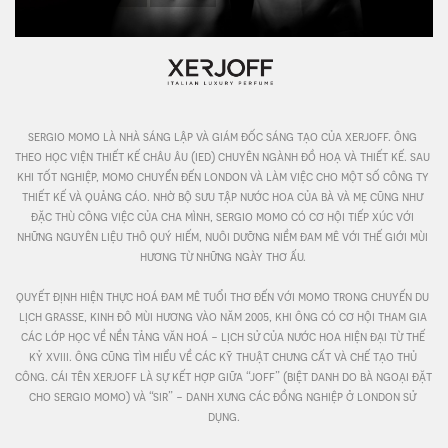
sergio momo là nhà sáng lập và giám đốc sáng tạo của xerjoff. ông 
theo học viện thiết kế châu âu (ied) chuyên ngành đồ hoạ và thiết kế. sau 
khi tốt nghiệp, momo chuyển đến london và làm việc cho một số công ty 
thiết kế và quảng cáo. nhờ bộ sưu tập nước hoa của bà và mẹ cũng như 
đặc thù công việc của cha mình, sergio momo có cơ hội tiếp xúc với 
những nguyên liệu thô quý hiếm, nuôi dưỡng niềm đam mê với thế giới mùi 
hương từ những ngày thơ ấu. 

quyết định hiện thực hoá đam mê tuổi thơ đến với momo trong chuyến du 
lịch grasse, kinh đô mùi hương vào năm 2005, khi ông có cơ hội tham gia 
các lớp học về nền tảng văn hoá - lịch sử của nước hoa hiện đại từ thế 
kỷ xviii. ông cũng tìm hiểu về các kỹ thuật chưng cất và chế tạo thủ 
công. cái tên xerjoff là sự kết hợp giữa “joff” (biệt danh do bà ngoại đặt 
cho sergio momo) và “sir” - danh xưng các đồng nghiệp ở london sử 
dụng.
