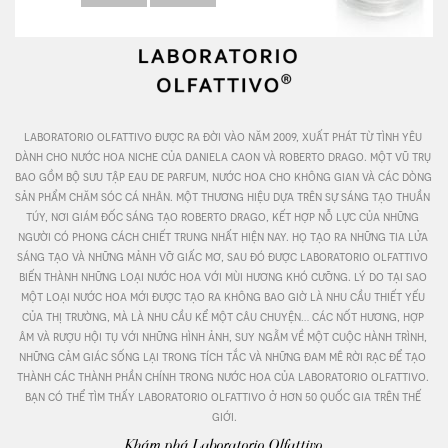
laboratorio olfattivo được ra đời vào năm 2009, xuất phát từ tình yêu 
dành cho nước hoa niche của daniela caon và roberto drago. một vũ trụ 
bao gồm bộ sưu tập eau de parfum, nước hoa cho không gian và các dòng 
sản phẩm chăm sóc cá nhân. một thương hiệu dựa trên sự sáng tạo thuần 
túy, nơi giám đốc sáng tạo roberto drago, kết hợp nỗ lực của những 
người có phong cách chiết trung nhất hiện nay. họ tạo ra những tia lửa 
sáng tạo và những mảnh vỡ giấc mơ, sau đó được laboratorio olfattivo 
biến thành những loại nước hoa với mùi hương khó cưỡng. lý do tại sao 
một loại nước hoa mới được tạo ra không bao giờ là nhu cầu thiết yếu 
của thị trường, mà là nhu cầu kể một câu chuyện… các nốt hương, hợp 
âm và rượu hội tụ với những hình ảnh, suy ngẫm về một cuộc hành trình, 
những cảm giác sống lại trong tích tắc và những đam mê rời rạc để tạo 
thành các thành phần chính trong nước hoa của laboratorio olfattivo. 
bạn có thể tìm thấy laboratorio olfattivo ở hơn 50 quốc gia trên thế 
giới.
Khám phá Laboratorio Olfattivo