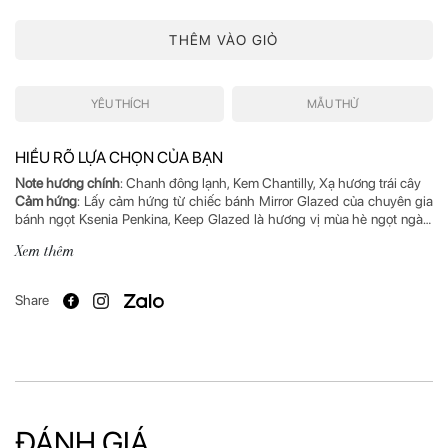
THÊM VÀO GIỎ
YÊU THÍCH
MẪU THỬ
HIỂU RÕ LỰA CHỌN CỦA BẠN
Note hương chính
Cảm hứng
: Lấy cảm hứng từ chiếc bánh Mirror Glazed của chuyên gia
bánh ngọt Ksenia Penkina, Keep Glazed là hương vị mùa hè ngọt ngào.
Như một sự cám dỗ đối với mọi giác quan, đây là mùi hương sống động,
Xem thêm
tươi tắn, ẩn mình đằng sau thiết kế nhẹ nhàng cùng tone màu nguyên
Mô tả hương
: Keep Glazed thuộc bộ sưu tập Arts của THoO. Mùi hương
Share
là sự kết hợp hoàn hảo giữa hương vị hấp dẫn, ngọt ngào của xoài và
chanh đông lạnh, được bao bọc bởi nhân kem và dừa cùng vụn gừng
giòn rụm, thơm ngon. Tầng hương cuối nổi bật với sự hoà quyện của gỗ
Nhà chế tác
: Andrea Casotti, Cristian Calabrò
ĐÁNH GIÁ