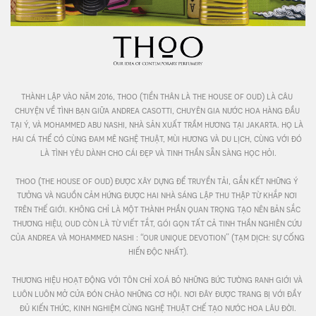
thành lập vào năm 2016, thoo (tiền thân là the house of oud) là câu 
chuyện về tình bạn giữa andrea casotti, chuyên gia nước hoa hàng đầu 
tại ý, và mohammed abu nashi, nhà sản xuất trầm hương tại jakarta. họ là 
hai cá thể có cùng đam mê nghệ thuật, mùi hương và du lịch, cùng với đó 
là tình yêu dành cho cái đẹp và tinh thần sẵn sàng học hỏi.

thoo (the house of oud) được xây dựng để truyền tải, gắn kết những ý 
tưởng và nguồn cảm hứng được hai nhà sáng lập thu thập từ khắp nơi 
trên thế giới. không chỉ là một thành phần quan trọng tạo nên bản sắc 
thương hiệu, oud còn là từ viết tắt, gói gọn tất cả tinh thần nghiên cứu 
của andrea và mohammed nashi : “our unique devotion” (tạm dịch: sự cống 
hiến độc nhất).

thương hiệu hoạt động với tôn chỉ xoá bỏ những bức tường ranh giới và 
luôn luôn mở cửa đón chào những cơ hội. nơi đây được trang bị với đầy 
đủ kiến thức, kinh nghiệm cùng nghệ thuật chế tạo nước hoa lâu đời.