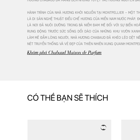
hành trình của nhà hương khởi nguồn tại montpellier - một th
Pr
là di sản nghệ thuật điều chế hương của miền nam nước pháp. đố
là nơi đã nuôi dưỡng trong bà niềm đam mê đối với sự biến ho
rung động trước sức sống dồi dào của những khu vườn xanh 
làm mê đắm lòng người, nhà hương chabaud đã khéo léo dệt nên 
nét truyền thống và vẻ đẹp của thiên nhiên xung quanh montpel
Khám phá Chabaud Maison de Parfum
CÓ THỂ BẠN SẼ THÍCH