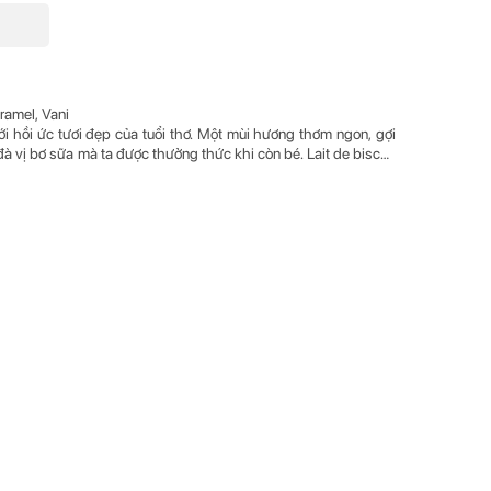
 với hồi ức tươi đẹp của tuổi thơ. Một mùi hương thơm ngon, gợi
vị bơ sữa mà ta được thưởng thức khi còn bé. Lait de biscuit
o và quyến rũ, khiến bản thân sáng tạo như hóa thành một tấm
 bộ sưu tập Gourmands của Chabaud. Mở đầu là note bánh ngọt
n ta băn khoăn liệu đây là mùi vị bánh quy bơ hảo hạng hay
caramel ấm áp như dẫn dắt khứu giác ta tới vùng đất của kẹo
ối cùng, vani bước tới dịu dàng vỗ về ta, để lại hương kem hay
, chỉ còn biết đến sự hoài niệm khi kí ức xưa ùa về trong tâm