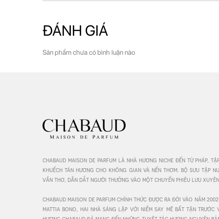
ĐÁNH GIÁ
Sản phẩm chưa có bình luận nào
chabaud maison de parfum là nhà hương niche đến từ pháp, tậ
khuếch tán hương cho không gian và nến thơm. bộ sưu tập n
vần thơ, dẫn dắt người thưởng vào một chuyến phiêu lưu xuyên 
chabaud maison de parfum chính thức được ra đời vào năm 2002.
mattia bono, hai nhà sáng lập với niềm say mê bất tận trước vẻ
hương chabaud đã mang đến những tuyệt tác hương nguyên bản 