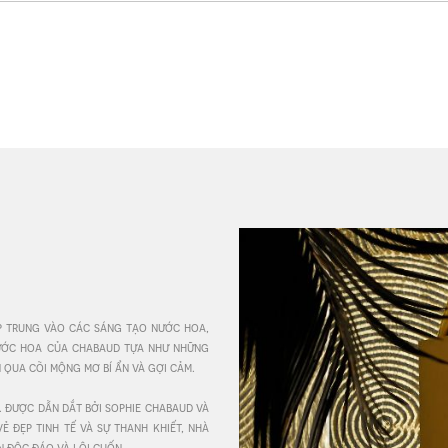
p trung vào các sáng tạo nước hoa, 
ước hoa của chabaud tựa như những 
qua cõi mộng mơ bí ẩn và gợi cảm.

 được dẫn dắt bởi sophie chabaud và 
 đẹp tinh tế và sự thanh khiết, nhà 
độc đáo và lôi cuốn.
