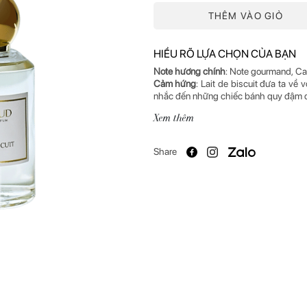
THÊM VÀO GIỎ
HIỂU RÕ LỰA CHỌN CỦA BẠN
Note hương chính
Cảm hứng
: Lait de biscuit đưa ta về
nhắc đến những chiếc bánh quy đậm đà 
lúc này là một ý niệm của sự ngọt ngà
Xem thêm
Mô tả hương
: Lait de biscuit thuộc
phảng phất hương bơ thơm ngậy, khiế
Share
bông lan mềm xốp. Ngay sau đó, note 
toffee và hạnh nhân rang lấp lánh. Cu
pudding ngậy béo mà ta cũng chẳng hay
Xuất xứ
: Pháp