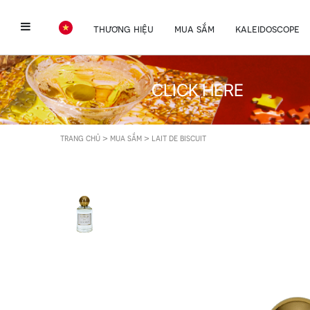
thương hiệu
mua sắm
kaleidoscope
CLICK HERE
>
>
trang chủ
mua sắm
lait de biscuit