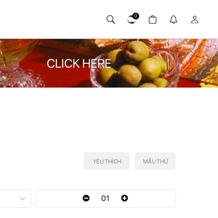
0
CLICK HERE
YÊU THÍCH
MẪU THỬ
01