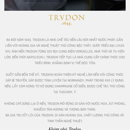
ra đời năm 1643, trudon là nhà chế tác nến lâu đời nhất nước pháp, gắn 
liền với hoàng gia và nghệ thuật thủ công bậc thầy. dưới triều đại louis 
xiv, ánh nến trudon từng soi rọi cung điện versailles, nhà thờ và tu viện 
lớn. đến thời napoleon i, trudon tiếp tục là nhà cung cấp chính thức cho 
triều đình, khẳng định vị thế độc tôn.

suốt gần bốn thế kỷ, trudon hoàn thiện kỹ nghệ làm nến với công thức 
sáp bí truyền, sáp được tinh luyện tại normandy, pháp trong khi ly đựng 
nến, lấy cảm hứng từ xô đựng champagne cổ điển, được chế tác thủ công 
tại tuscany, ý.

không chỉ dừng lại ở nến, trudon mở rộng di sản với nước hoa, xịt phòng, 
khuếch tán hương và tượng bán thân. 

ba giá trị cốt lõi của trudon: di sản hoàng gia, chất lượng thủ công và 
tinh thần nghệ thuật.
Khám phá Trudon