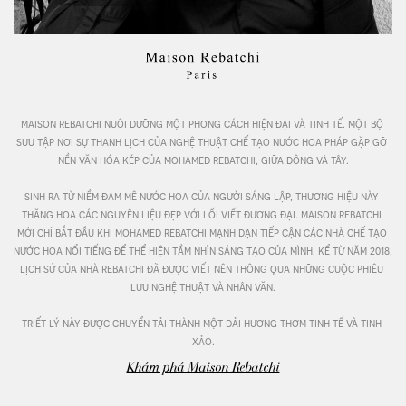
maison rebatchi nuôi dưỡng một phong cách hiện đại và tinh tế. một bộ 
sưu tập nơi sự thanh lịch của nghệ thuật chế tạo nước hoa pháp gặp gỡ 
nền văn hóa kép của mohamed rebatchi, giữa đông và tây.

sinh ra từ niềm đam mê nước hoa của người sáng lập, thương hiệu này 
thăng hoa các nguyên liệu đẹp với lối viết đương đại. maison rebatchi 
mới chỉ bắt đầu khi mohamed rebatchi mạnh dạn tiếp cận các nhà chế tạo 
nước hoa nổi tiếng để thể hiện tầm nhìn sáng tạo của mình. kể từ năm 2018, 
lịch sử của nhà rebatchi đã được viết nên thông qua những cuộc phiêu 
lưu nghệ thuật và nhân văn.

triết lý này được chuyển tải thành một dải hương thơm tinh tế và tinh 
xảo.
Khám phá Maison Rebatchi