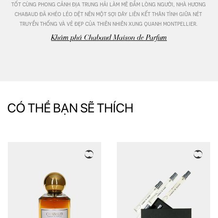
tốt cùng phong cảnh địa trung hải làm mê đắm lòng người, nhà hương 
chabaud đã khéo léo dệt nên một sợi dây liên kết thân tình giữa nét 
truyền thống và vẻ đẹp của thiên nhiên xung quanh montpellier. 
Khám phá Chabaud Maison de Parfum
CÓ THỂ BẠN SẼ THÍCH