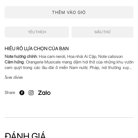
THÊM VÀO GIỎ
YÊU THÍCH
MẪU THỬ
HIỂU RÕ LỰA CHỌN CỦA BẠN
Note hương chính
Cảm hứng
: Orangerie Musicale mang đậm hơi thở của những khu vườn
cam quýt trong các lâu đài ở miền Nam nước Pháp, nơi thường xuyên
diễn ra những buổi hòa nhạc sôi động. Một mùi hương nước hoa mang
Xem thêm
Mô tả hương
: Orangerie Musicale thuộc bộ sưu tập Olfactive
Landscapes của Chabaud. Orangerie Musicale mở đầu với hương cam
Share
tươi tắn, quyện cùng với note hoa cam thanh tao, hoa nhài thơm ngát và
xạ hương, hình thành nên tầng hương lôi cuốn. Một chút ngọt ngào tinh
tế của kẹo calisson nổi tiếng miền Nam nước Pháp như điểm nhấn, tô
Xuất xứ
: Pháp
ĐÁNH GIÁ