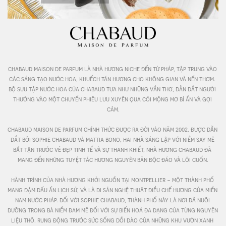
chabaud maison de parfum là nhà hương niche đến từ pháp, tập trung vào 
các sáng tạo nước hoa, khuếch tán hương cho không gian và nến thơm. 
bộ sưu tập nước hoa của chabaud tựa như những vần thơ, dẫn dắt người 
thưởng vào một chuyến phiêu lưu xuyên qua cõi mộng mơ bí ẩn và gợi 
cảm.

chabaud maison de parfum chính thức được ra đời vào năm 2002. được dẫn 
dắt bởi sophie chabaud và mattia bono, hai nhà sáng lập với niềm say mê 
bất tận trước vẻ đẹp tinh tế và sự thanh khiết, nhà hương chabaud đã 
mang đến những tuyệt tác hương nguyên bản độc đáo và lôi cuốn.

hành trình của nhà hương khởi nguồn tại montpellier - một thành phố 
mang đậm dấu ấn lịch sử, và là di sản nghệ thuật điều chế hương của miền 
nam nước pháp. đối với sophie chabaud, thành phố này là nơi đã nuôi 
dưỡng trong bà niềm đam mê đối với sự biến hoá đa dạng của từng nguyên 
liệu thô. rung động trước sức sống dồi dào của những khu vườn xanh 