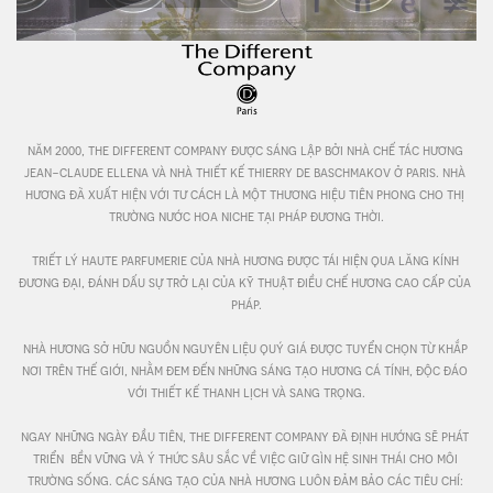
năm 2000, the different company được sáng lập bởi nhà chế tác hương 
jean-claude ellena và nhà thiết kế thierry de baschmakov ở paris. nhà 
hương đã xuất hiện với tư cách là một thương hiệu tiên phong cho thị 
trường nước hoa niche tại pháp đương thời.

triết lý haute parfumerie của nhà hương được tái hiện qua lăng kính 
đương đại, đánh dấu sự trở lại của kỹ thuật điều chế hương cao cấp của 
pháp.

nhà hương sở hữu nguồn nguyên liệu quý giá được tuyển chọn từ khắp 
nơi trên thế giới, nhằm đem đến những sáng tạo hương cá tính, độc đáo 
với thiết kế thanh lịch và sang trọng.

ngay những ngày đầu tiên, the different company đã định hướng sẽ phát 
triển  bền vững và ý thức sâu sắc về việc giữ gìn hệ sinh thái cho môi 
trường sống. các sáng tạo của nhà hương luôn đảm bảo các tiêu chí: 