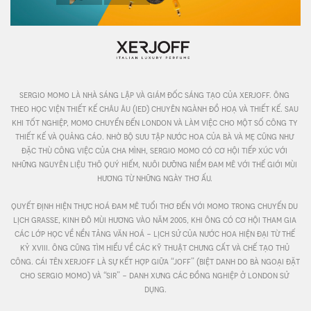
sergio momo là nhà sáng lập và giám đốc sáng tạo của xerjoff. ông 
theo học viện thiết kế châu âu (ied) chuyên ngành đồ hoạ và thiết kế. sau 
khi tốt nghiệp, momo chuyển đến london và làm việc cho một số công ty 
thiết kế và quảng cáo. nhờ bộ sưu tập nước hoa của bà và mẹ cũng như 
đặc thù công việc của cha mình, sergio momo có cơ hội tiếp xúc với 
những nguyên liệu thô quý hiếm, nuôi dưỡng niềm đam mê với thế giới mùi 
hương từ những ngày thơ ấu. 

quyết định hiện thực hoá đam mê tuổi thơ đến với momo trong chuyến du 
lịch grasse, kinh đô mùi hương vào năm 2005, khi ông có cơ hội tham gia 
các lớp học về nền tảng văn hoá - lịch sử của nước hoa hiện đại từ thế 
kỷ xviii. ông cũng tìm hiểu về các kỹ thuật chưng cất và chế tạo thủ 
công. cái tên xerjoff là sự kết hợp giữa “joff” (biệt danh do bà ngoại đặt 
cho sergio momo) và “sir” - danh xưng các đồng nghiệp ở london sử 
dụng.
