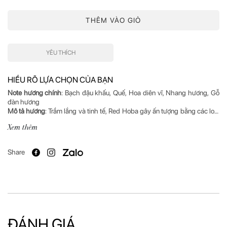
THÊM VÀO GIỎ
YÊU THÍCH
HIỂU RÕ LỰA CHỌN CỦA BẠN
Note hương chính
: Bạch đậu khấu, Quế, Hoa diên vĩ, Nhang hương, Gỗ
Mô tả hương
: Trầm lắng và tinh tế, Red Hoba gây ấn tượng bằng các loại
gia vị đặc trưng, kết hợp với bergamot trong trẻo. Note diên vĩ đượm
Xem thêm
hương, hòa cùng làn da người mặc, dần hé lộ những khía cạnh quyến rũ,
Nhà chế tác
Share
Xuất xứ
: Ý
ĐÁNH GIÁ