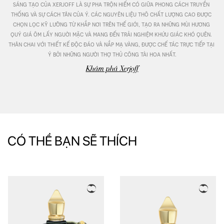
sáng tạo của xerjoff là sự pha trộn hiếm có giữa phong cách truyền 
thống và sự cách tân của ý. các nguyên liệu thô chất lượng cao được 
chọn lọc kỹ lưỡng từ khắp nơi trên thế giới, tạo ra những mùi hương 
quý giá ôm lấy nguời mặc và mang đến trải nghiệm khứu giác khó quên. 
thân chai với thiết kế độc đáo và nắp mạ vàng, được chế tác trực tiếp tại 
ý bởi những người thợ thủ công tài hoa nhất.
Khám phá Xerjoff
CÓ THỂ BẠN SẼ THÍCH