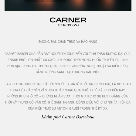
đương đại, chân thực và hảo hạng

carner barcelona dẫn dắt người thưởng đến với tinh thần đương đại của 
thành phố lớn nhất xứ catalan, đồng thời mong muốn truyền tải linh 
hồn địa trung hải thông qua lịch sử, văn hóa, nghệ thuật và kiến trúc 
bằng những sáng tạo hương đặc biệt.

barcelona được khai phá bởi người la mã bên bờ địa trung hải, là nơi giao 
thoa của các nền văn hóa khác nhau qua nhiều thế kỷ. cho đến nay, 
những khu phố cổ - chứng nhân vượt thời gian cho sự huy hoàng của 
thời kỳ trung cổ vẫn có thể sánh ngang, đồng điệu với chủ nghĩa hiện đại 
của kiến trúc sư antoni gaudí trong thế kỷ xx.
Khám phá Carner Barcelona