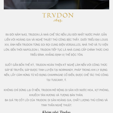
ra đời năm 1643, trudon là nhà chế tác nến lâu đời nhất nước pháp, gắn 
liền với hoàng gia và nghệ thuật thủ công bậc thầy. dưới triều đại louis 
xiv, ánh nến trudon từng soi rọi cung điện versailles, nhà thờ và tu viện 
lớn. đến thời napoleon i, trudon tiếp tục là nhà cung cấp chính thức cho 
triều đình, khẳng định vị thế độc tôn.

suốt gần bốn thế kỷ, trudon hoàn thiện kỹ nghệ làm nến với công thức 
sáp bí truyền, sáp được tinh luyện tại normandy, pháp trong khi ly đựng 
nến, lấy cảm hứng từ xô đựng champagne cổ điển, được chế tác thủ công 
tại tuscany, ý.

không chỉ dừng lại ở nến, trudon mở rộng di sản với nước hoa, xịt phòng, 
khuếch tán hương và tượng bán thân. 

ba giá trị cốt lõi của trudon: di sản hoàng gia, chất lượng thủ công và 
tinh thần nghệ thuật.
Khám phá Trudon